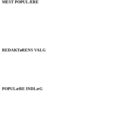
MEST POPULÆRE
REDAKTøRENS VALG
POPULæRE INDLæG