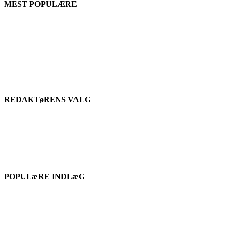
MEST POPULÆRE
REDAKTøRENS VALG
POPULæRE INDLæG