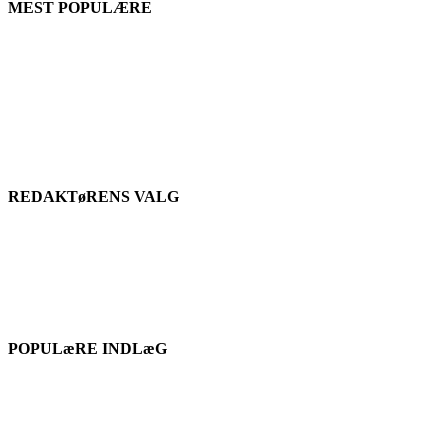
MEST POPULÆRE
REDAKTøRENS VALG
POPULæRE INDLæG