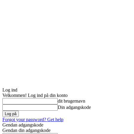
Log ind
Velkommen! Log ind på din konto
dit brugernavn
Din adgangskode
Forgot your password? Get help
Gendan adgangskode
Gendan din adgangskode