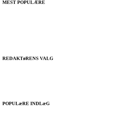
MEST POPULÆRE
REDAKTøRENS VALG
POPULæRE INDLæG