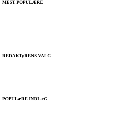
MEST POPULÆRE
REDAKTøRENS VALG
POPULæRE INDLæG