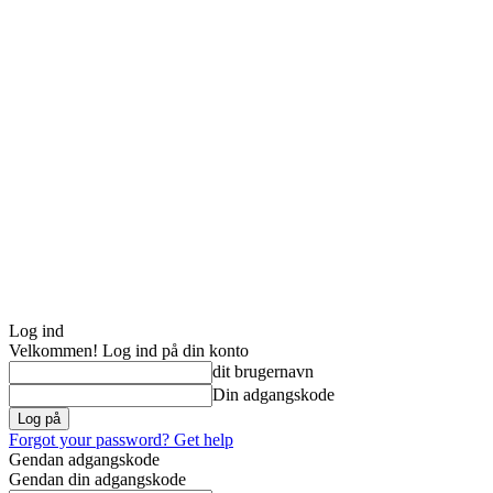
Log ind
Velkommen! Log ind på din konto
dit brugernavn
Din adgangskode
Forgot your password? Get help
Gendan adgangskode
Gendan din adgangskode