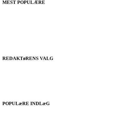
MEST POPULÆRE
REDAKTøRENS VALG
POPULæRE INDLæG