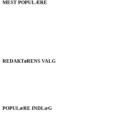
MEST POPULÆRE
REDAKTøRENS VALG
POPULæRE INDLæG