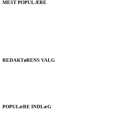
MEST POPULÆRE
REDAKTøRENS VALG
POPULæRE INDLæG