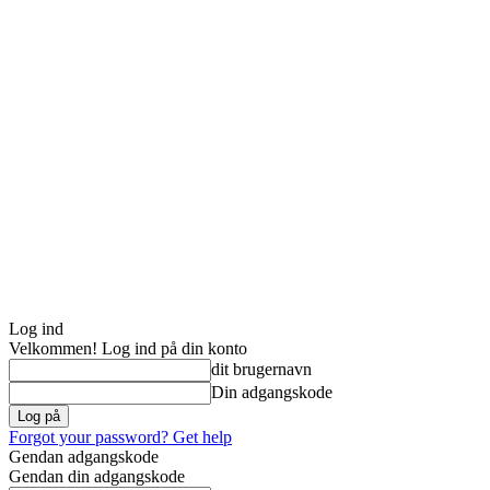
Log ind
Velkommen! Log ind på din konto
dit brugernavn
Din adgangskode
Forgot your password? Get help
Gendan adgangskode
Gendan din adgangskode