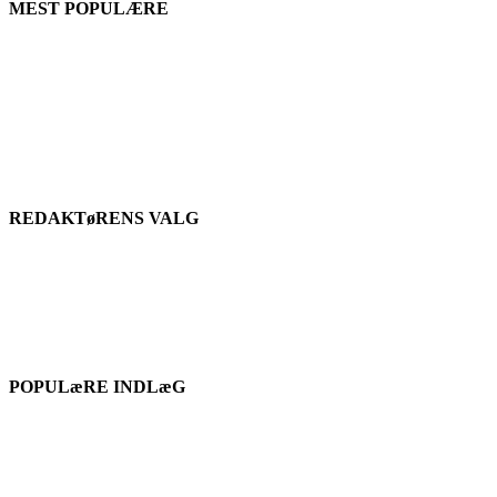
MEST POPULÆRE
REDAKTøRENS VALG
POPULæRE INDLæG