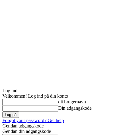
Log ind
Velkommen! Log ind på din konto
dit brugernavn
Din adgangskode
Forgot your password? Get help
Gendan adgangskode
Gendan din adgangskode