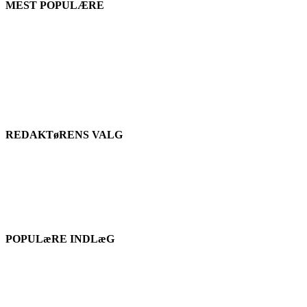
MEST POPULÆRE
REDAKTøRENS VALG
POPULæRE INDLæG