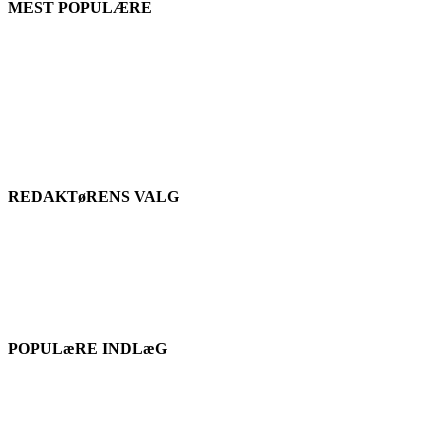
MEST POPULÆRE
REDAKTøRENS VALG
POPULæRE INDLæG