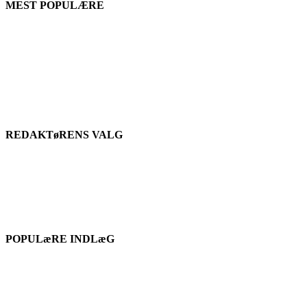
MEST POPULÆRE
REDAKTøRENS VALG
POPULæRE INDLæG