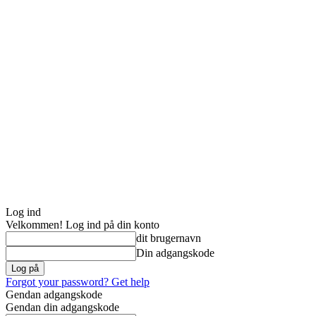
Log ind
Velkommen! Log ind på din konto
dit brugernavn
Din adgangskode
Forgot your password? Get help
Gendan adgangskode
Gendan din adgangskode