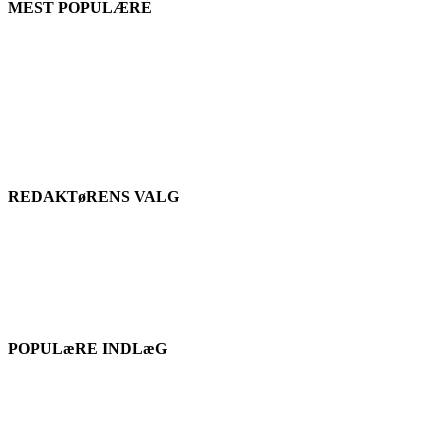
MEST POPULÆRE
REDAKTøRENS VALG
POPULæRE INDLæG