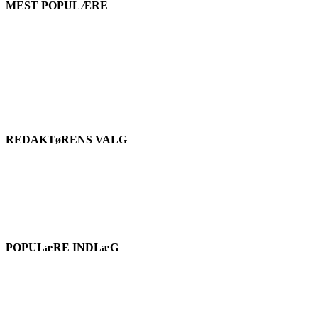
MEST POPULÆRE
REDAKTøRENS VALG
POPULæRE INDLæG