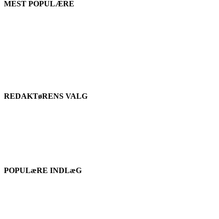
MEST POPULÆRE
REDAKTøRENS VALG
POPULæRE INDLæG