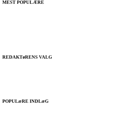
MEST POPULÆRE
REDAKTøRENS VALG
POPULæRE INDLæG