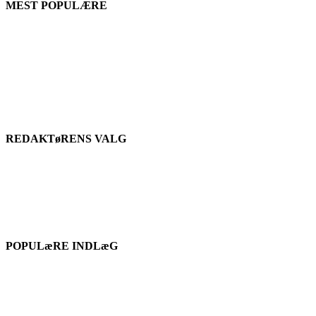
MEST POPULÆRE
REDAKTøRENS VALG
POPULæRE INDLæG