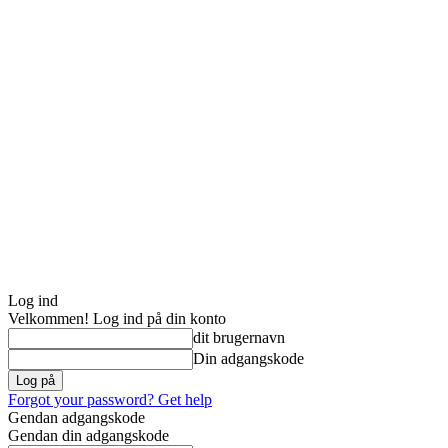
Log ind
Velkommen! Log ind på din konto
dit brugernavn
Din adgangskode
Forgot your password? Get help
Gendan adgangskode
Gendan din adgangskode