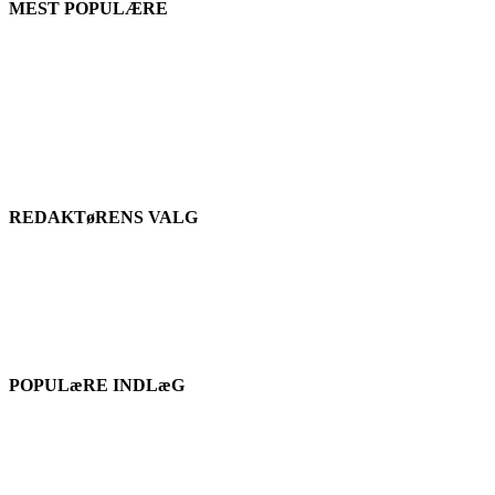
MEST POPULÆRE
REDAKTøRENS VALG
POPULæRE INDLæG