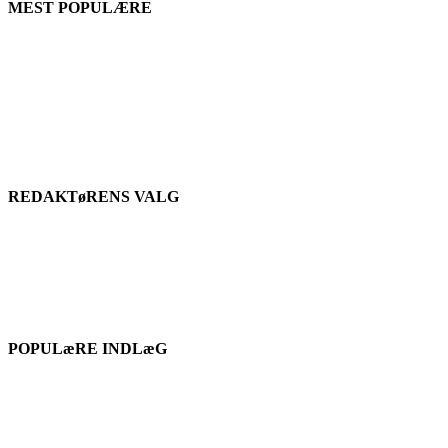
MEST POPULÆRE
REDAKTøRENS VALG
POPULæRE INDLæG