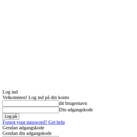
Log ind
Velkommen! Log ind på din konto
dit brugernavn
Din adgangskode
Forgot your password? Get help
Gendan adgangskode
Gendan din adgangskode