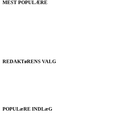
MEST POPULÆRE
REDAKTøRENS VALG
POPULæRE INDLæG