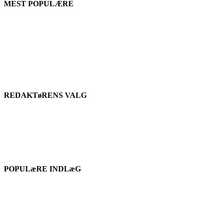
MEST POPULÆRE
REDAKTøRENS VALG
POPULæRE INDLæG