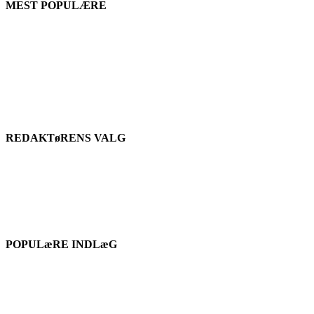
MEST POPULÆRE
REDAKTøRENS VALG
POPULæRE INDLæG