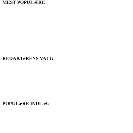
MEST POPULÆRE
REDAKTøRENS VALG
POPULæRE INDLæG