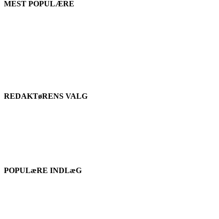
MEST POPULÆRE
REDAKTøRENS VALG
POPULæRE INDLæG