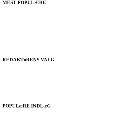
MEST POPULÆRE
REDAKTøRENS VALG
POPULæRE INDLæG