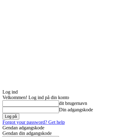
Log ind
Velkommen! Log ind på din konto
dit brugernavn
Din adgangskode
Forgot your password? Get help
Gendan adgangskode
Gendan din adgangskode