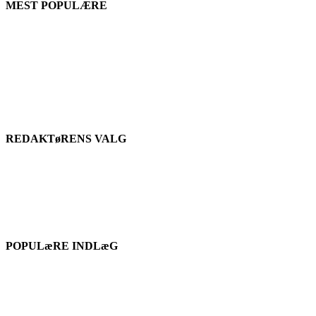
MEST POPULÆRE
REDAKTøRENS VALG
POPULæRE INDLæG