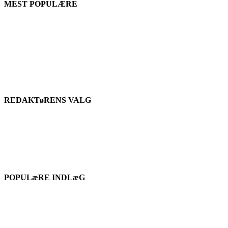
MEST POPULÆRE
REDAKTøRENS VALG
POPULæRE INDLæG