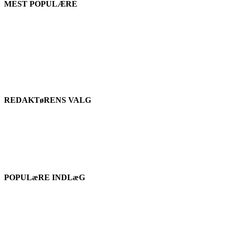
MEST POPULÆRE
REDAKTøRENS VALG
POPULæRE INDLæG