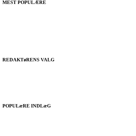
MEST POPULÆRE
REDAKTøRENS VALG
POPULæRE INDLæG