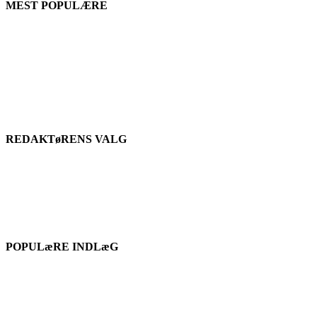
MEST POPULÆRE
REDAKTøRENS VALG
POPULæRE INDLæG