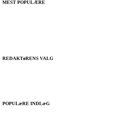
MEST POPULÆRE
REDAKTøRENS VALG
POPULæRE INDLæG