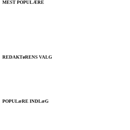
MEST POPULÆRE
REDAKTøRENS VALG
POPULæRE INDLæG