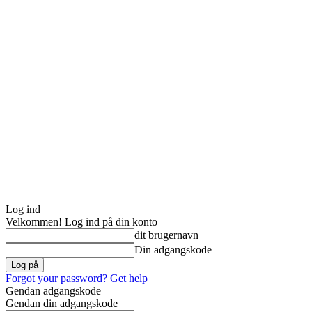
Log ind
Velkommen! Log ind på din konto
dit brugernavn
Din adgangskode
Forgot your password? Get help
Gendan adgangskode
Gendan din adgangskode