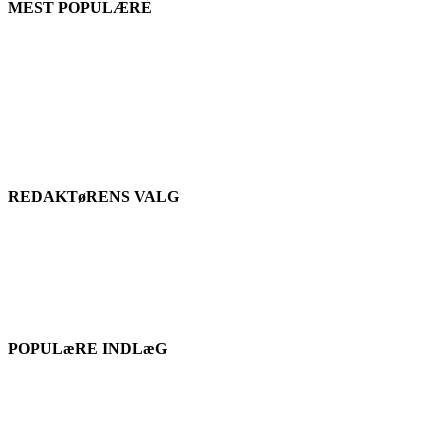
MEST POPULÆRE
REDAKTøRENS VALG
POPULæRE INDLæG