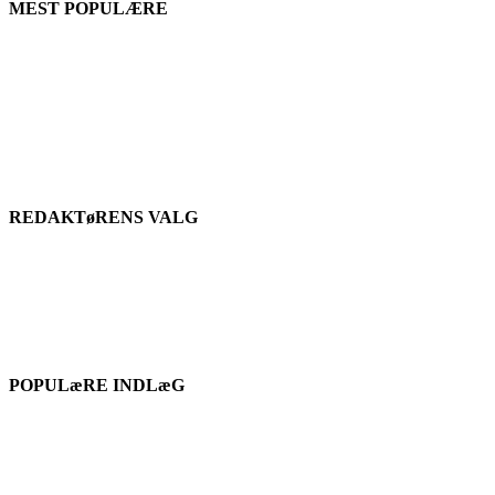
MEST POPULÆRE
REDAKTøRENS VALG
POPULæRE INDLæG