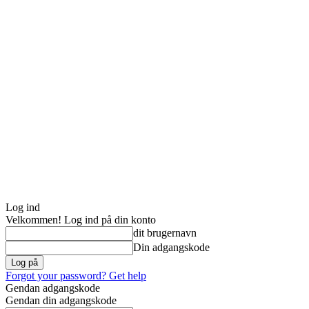
Log ind
Velkommen! Log ind på din konto
dit brugernavn
Din adgangskode
Forgot your password? Get help
Gendan adgangskode
Gendan din adgangskode