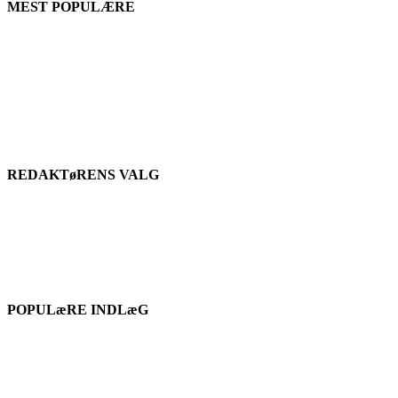
MEST POPULÆRE
REDAKTøRENS VALG
POPULæRE INDLæG