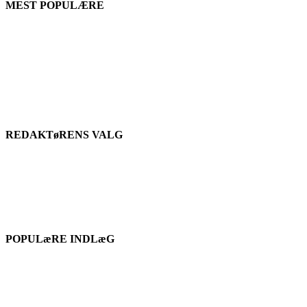
MEST POPULÆRE
REDAKTøRENS VALG
POPULæRE INDLæG