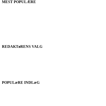
MEST POPULÆRE
REDAKTøRENS VALG
POPULæRE INDLæG