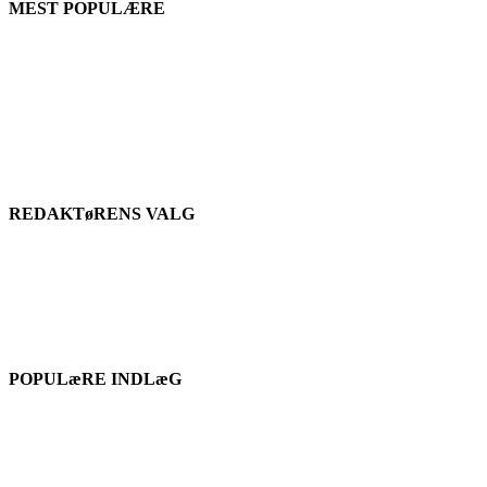
MEST POPULÆRE
REDAKTøRENS VALG
POPULæRE INDLæG