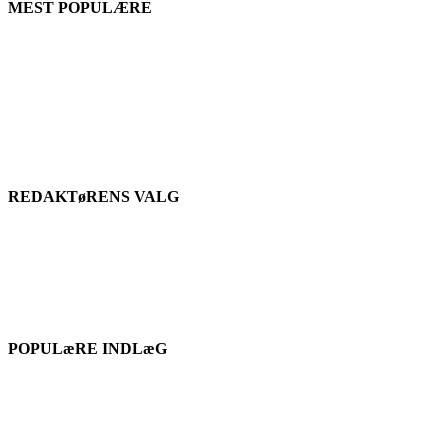
MEST POPULÆRE
REDAKTøRENS VALG
POPULæRE INDLæG