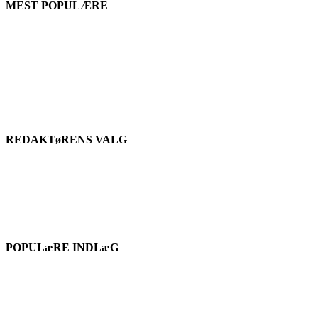
MEST POPULÆRE
REDAKTøRENS VALG
POPULæRE INDLæG