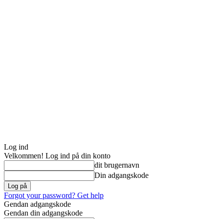
Log ind
Velkommen! Log ind på din konto
dit brugernavn
Din adgangskode
Forgot your password? Get help
Gendan adgangskode
Gendan din adgangskode