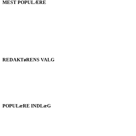
MEST POPULÆRE
REDAKTøRENS VALG
POPULæRE INDLæG