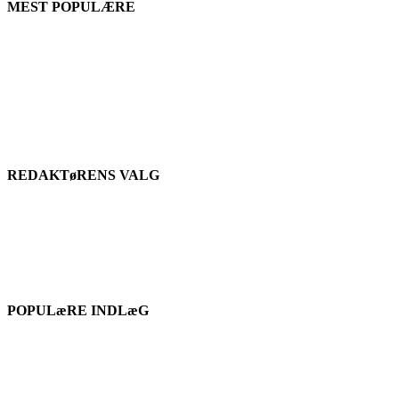
MEST POPULÆRE
REDAKTøRENS VALG
POPULæRE INDLæG