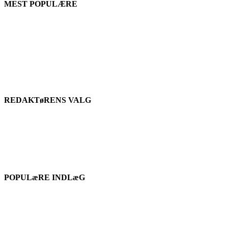
MEST POPULÆRE
REDAKTøRENS VALG
POPULæRE INDLæG