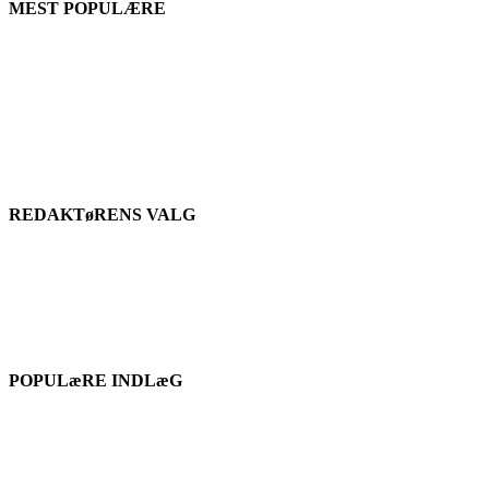
MEST POPULÆRE
REDAKTøRENS VALG
POPULæRE INDLæG