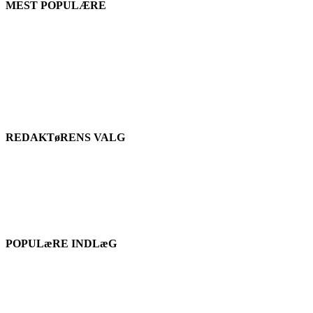
MEST POPULÆRE
REDAKTøRENS VALG
POPULæRE INDLæG