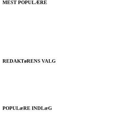
MEST POPULÆRE
REDAKTøRENS VALG
POPULæRE INDLæG