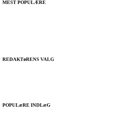
MEST POPULÆRE
REDAKTøRENS VALG
POPULæRE INDLæG