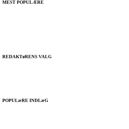
MEST POPULÆRE
REDAKTøRENS VALG
POPULæRE INDLæG