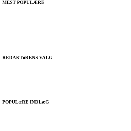
MEST POPULÆRE
REDAKTøRENS VALG
POPULæRE INDLæG