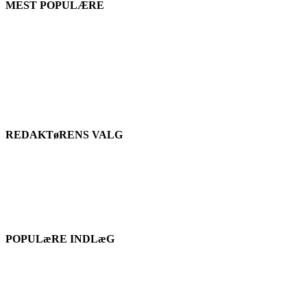
MEST POPULÆRE
REDAKTøRENS VALG
POPULæRE INDLæG